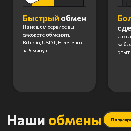
Быстрый
обмен
Бо
сд
На нашем сервисе вы
сможете обменять
С от
Bitcoin, USDT, Ethereum
за бо
за 5 минут
опыт 
Item
1
of
4
Наши
обмены
Популяр