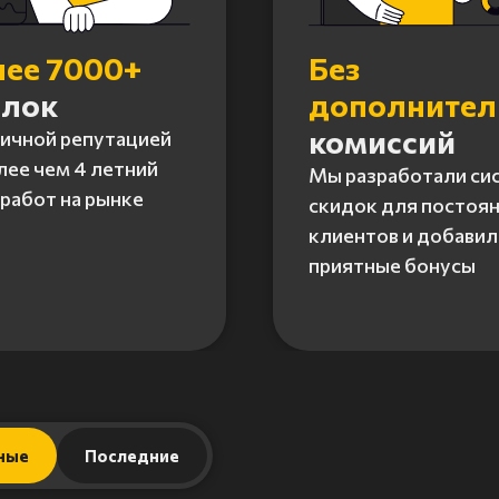
лее 7000+
Без
елок
дополните
комиссий
личной репутацией
лее чем 4 летний
Мы разработали си
работ на рынке
скидок для постоя
клиентов и добавил
приятные бонусы
ные
Последние