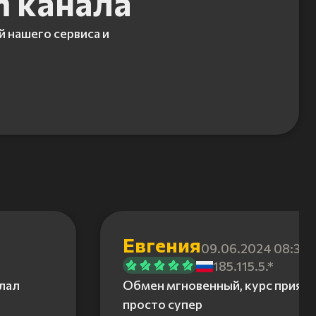
m канала
й нашего сервиса и
Евгения
09.06.2024 08:31
185.115.5.*
елал
Обмен мгновенный, курс приятн
просто супер