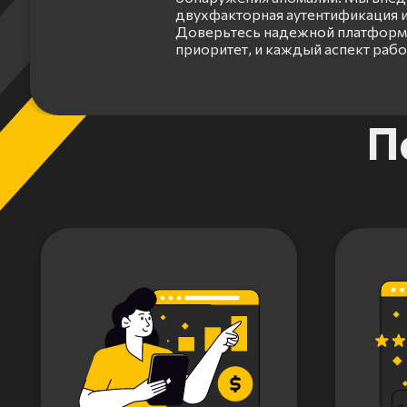
двухфакторная аутентификация и
Доверьтесь надежной платформе
приоритет, и каждый аспект раб
Item
П
1
of
3