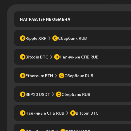
НАПРАВЛЕНИЕ ОБМЕНА
Ripple XRP
Сбербанк RUB
R
С
Bitcoin BTC
Наличные СПБ RUB
B
Н
Ethereum ETH
Сбербанк RUB
E
С
BEP20 USDT
Сбербанк RUB
B
С
Наличные СПБ RUB
Bitcoin BTC
Н
B