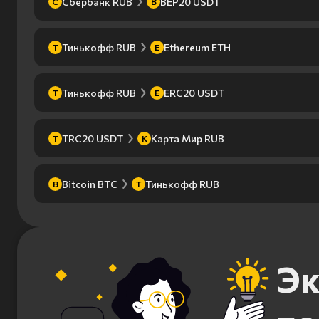
Сбербанк RUB
BEP20 USDT
С
B
Тинькофф RUB
Ethereum ETH
Т
E
Тинькофф RUB
ERC20 USDT
Т
E
TRC20 USDT
Карта Мир RUB
T
К
Bitcoin BTC
Тинькофф RUB
B
Т
Эк