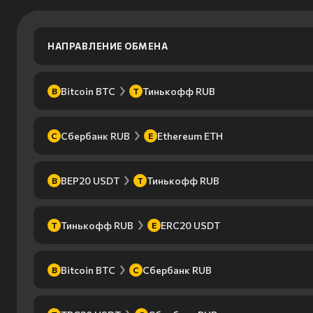
НАПРАВЛЕНИЕ ОБМЕНА
Bitcoin BTC
Тинькофф RUB
B
Т
Сбербанк RUB
Ethereum ETH
С
E
BEP20 USDT
Тинькофф RUB
B
Т
Тинькофф RUB
ERC20 USDT
Т
E
Bitcoin BTC
Сбербанк RUB
B
С