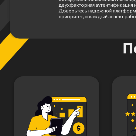
двухфакторная аутентификация и
Доверьтесь надежной платформе
приоритет, и каждый аспект раб
Item
П
1
of
3