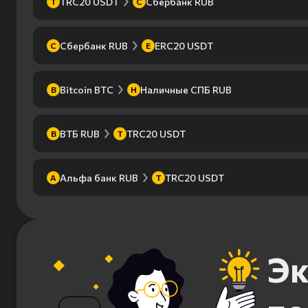
TRC20 USDT
Сбербанк RUB
T
С
Сбербанк RUB
ERC20 USDT
С
E
Bitcoin BTC
Наличные СПБ RUB
B
Н
ВТБ RUB
TRC20 USDT
В
T
Альфа банк RUB
TRC20 USDT
А
T
Эк