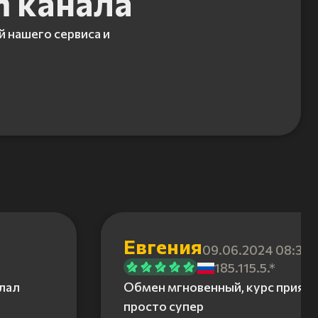
m канала
й нашего сервиса и
Евгения
09.06.2024 08:31
185.115.5.*
елал
Обмен мгновенный, курс приятн
просто супер