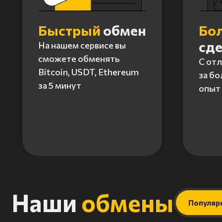
Быстрый
обмен
Бо
сд
На нашем сервисе вы
сможете обменять
С от
Bitcoin, USDT, Ethereum
за бо
за 5 минут
опыт 
Item
1
of
4
Наши
обмены
Популяр