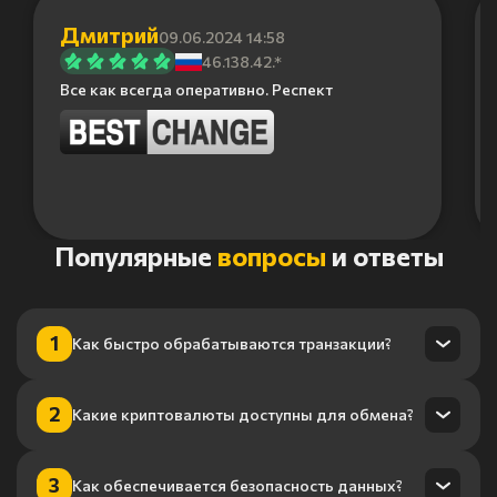
Дмитрий
09.06.2024 14:58
46.138.42.*
Все как всегда оперативно. Респект
Item
Популярные
вопросы
и ответы
1
of
6
1
Как быстро обрабатываются транзакции?
Транзакции обрабатываются в течение нескольких минут
2
Какие криптовалюты доступны для обмена?
благодаря нашему высокопроизводительному
процессингу.
Мы поддерживаем более 100 криптовалют, включая
3
Как обеспечивается безопасность данных?