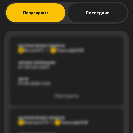
Популярные
Последние
НАПРАВЛЕНИЕ ОБМЕНА
Bitcoin BTC
Тинькофф RUB
B
Т
ОБЪЕМ ОПЕРАЦИИ
67 397,03 USDT
ДАТА
07.05.2026 11:34
Повторить
НАПРАВЛЕНИЕ ОБМЕНА
Ethereum ETH
Тинькофф RUB
E
Т