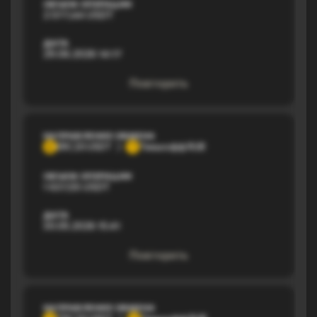
ОБЪЕМ ОПЕРАЦИИ
2 077,44 USDT
ДАТА
29.06.2026 14:17
Повторить
НАПРАВЛЕНИЕ ОБМЕНА
ERC20 USDT
Тинькофф RUB
E
Т
ОБЪЕМ ОПЕРАЦИИ
1 637,55 USDT
ДАТА
30.05.2026 15:41
Повторить
НАПРАВЛЕНИЕ ОБМЕНА