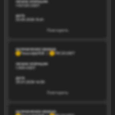
ОБЪЕМ ОПЕРАЦИИ
1 637,55 USDT
ДАТА
30.05.2026 15:41
Повторить
НАПРАВЛЕНИЕ ОБМЕНА
Тинькофф RUB
TRC20 USDT
Т
T
ОБЪЕМ ОПЕРАЦИИ
1 000 USDT
ДАТА
29.07.2026 14:06
Повторить
НАПРАВЛЕНИЕ ОБМЕНА