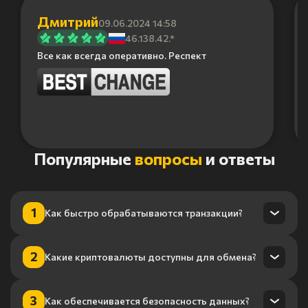
Дмитрий
09.06.2024 14:58
46.138.42.*
Все как всегда оперативно. Респект
Item
Популярные
вопросы
и ответы
1
of
6
1
Как быстро обрабатываются транзакции?
Транзакции обрабатываются в течение нескольких минут
2
Какие криптовалюты доступны для обмена?
благодаря нашему высокопроизводительному
процессингу.
Мы поддерживаем более 100 криптовалют, включая
3
Как обеспечивается безопасность данных?