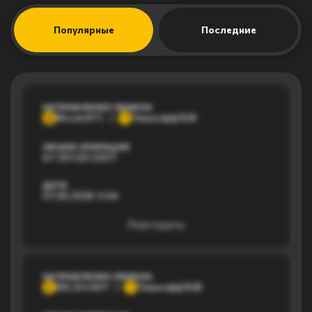
Популярные
Последние
НАПРАВЛЕНИЕ ОБМЕНА
Bitcoin BTC
Тинькофф RUB
B
Т
ОБЪЕМ ОПЕРАЦИИ
67 397,03 USDT
ДАТА
07.05.2026 11:34
Повторить
НАПРАВЛЕНИЕ ОБМЕНА
ERC20 USDT
Тинькофф RUB
E
Т