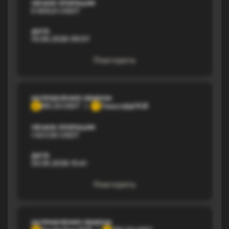
ОБЪЕМ ОПЕРАЦИИ
5 569,51 USDT
ДАТА
10.06.2026 09:07
Повторить
НАПРАВЛЕНИЕ ОБМЕНА
ERC20 USDT
Тинькофф RUB
E
Т
ОБЪЕМ ОПЕРАЦИИ
1 637,55 USDT
ДАТА
30.05.2026 15:41
Повторить
НАПРАВЛЕНИЕ ОБМЕНА