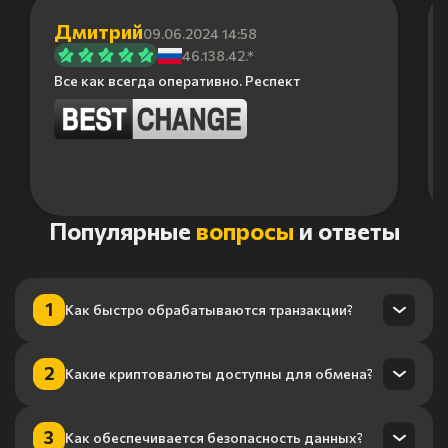
Дмитрий
09.06.2024 14:58
46.138.42.*
Все как всегда оперативно. Респект
Item
Популярные
вопросы
и ответы
1
of
6
1
Как быстро обрабатываются транзакции?
Транзакции обрабатываются в течение нескольких минут
2
Какие криптовалюты доступны для обмена?
благодаря нашему высокопроизводительному
процессингу.
Мы поддерживаем более 100 криптовалют, включая
3
Как обеспечивается безопасность данных?