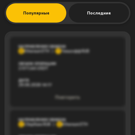
Популярные
Последние
НАПРАВЛЕНИЕ ОБМЕНА
Ethereum ETH
Тинькофф RUB
E
Т
ОБЪЕМ ОПЕРАЦИИ
2 077,44 USDT
ДАТА
29.06.2026 14:17
Повторить
НАПРАВЛЕНИЕ ОБМЕНА
Сбербанк RUB
Ethereum ETH
С
E