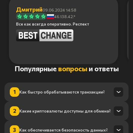
Дмитрий
09.06.2024 14:58
46.138.42.*
Все как всегда оперативно. Респект
Item
Популярные
вопросы
и ответы
1
of
6
1
Как быстро обрабатываются транзакции?
Транзакции обрабатываются в течение нескольких минут
2
Какие криптовалюты доступны для обмена?
благодаря нашему высокопроизводительному
процессингу.
Мы поддерживаем более 100 криптовалют, включая
3
Как обеспечивается безопасность данных?