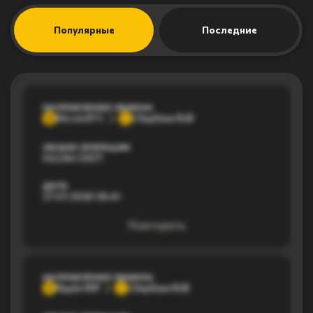
Популярные
Последние
НАПРАВЛЕНИЕ ОБМЕНА
Bitcoin BTC
Сбербанк RUB
B
С
ОБЪЕМ ОПЕРАЦИИ
542,84 USDT
ДАТА
27.07.2026 06:41
Повторить
НАПРАВЛЕНИЕ ОБМЕНА
Ripple XRP
Сбербанк RUB
R
С