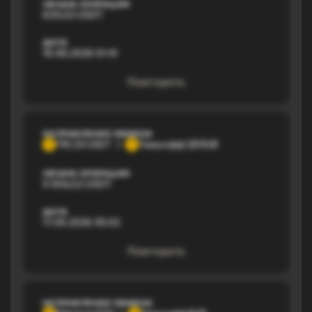
ОБЪЕМ ОПЕРАЦИИ
639,02 USDT
ДАТА
16.06.2026 01:15
Повторить
НАПРАВЛЕНИЕ ОБМЕНА
TRC20 USDT
Тинькофф QR RUB
T
Т
ОБЪЕМ ОПЕРАЦИИ
9 904,52 USDT
ДАТА
17.05.2026 05:02
Повторить
НАПРАВЛЕНИЕ ОБМЕНА