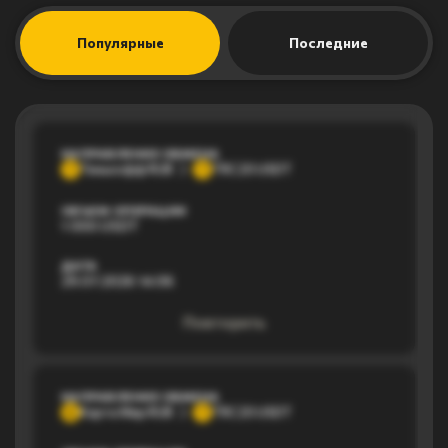
Популярные
Последние
НАПРАВЛЕНИЕ ОБМЕНА
Тинькофф RUB
TRC20 USDT
Т
T
ОБЪЕМ ОПЕРАЦИИ
1 000 USDT
ДАТА
29.07.2026 14:06
Повторить
НАПРАВЛЕНИЕ ОБМЕНА
Карта Мир RUB
TRC20 USDT
К
T