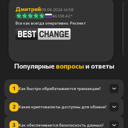
Дмитрий
09.06.2024 14:58
46.138.42.*
Все как всегда оперативно. Респект
Item
Популярные
вопросы
и ответы
1
of
6
1
Как быстро обрабатываются транзакции?
Транзакции обрабатываются в течение нескольких минут
2
Какие криптовалюты доступны для обмена?
благодаря нашему высокопроизводительному
процессингу.
Мы поддерживаем более 100 криптовалют, включая
3
Как обеспечивается безопасность данных?