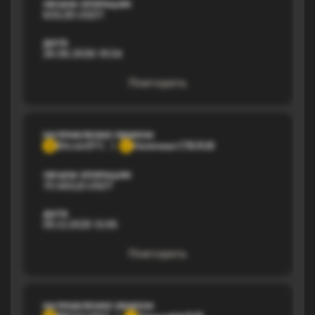
ОБЪЕМ ОПЕРАЦИИ
603,05 USDT
ДАТА
26.06.2026 19:34
Повторить
НАПРАВЛЕНИЕ ОБМЕНА
Bitcoin BTC
Наличные СПБ RUB
B
Н
ОБЪЕМ ОПЕРАЦИИ
75 660,8 USDT
ДАТА
05.12.2025 13:05
Повторить
НАПРАВЛЕНИЕ ОБМЕНА