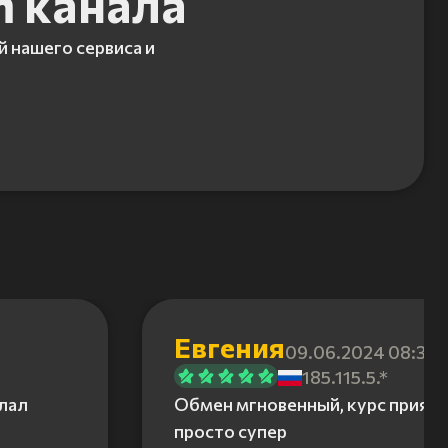
m канала
й нашего сервиса и
Евгения
09.06.2024 08:31
185.115.5.*
елал
Обмен мгновенный, курс приятн
просто супер