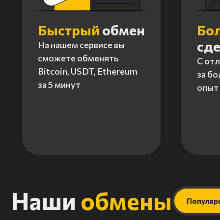
Быстрый
обмен
Бо
сд
На нашем сервисе вы
сможете обменять
С от
Bitcoin, USDT, Ethereum
за бо
за 5 минут
опыт 
Item
1
of
4
Наши
обмены
Популяр