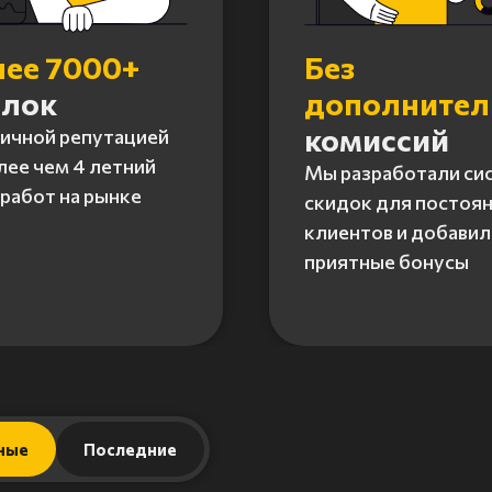
лее 7000+
Без
елок
дополните
комиссий
личной репутацией
лее чем 4 летний
Мы разработали си
работ на рынке
скидок для постоя
клиентов и добавил
приятные бонусы
ные
Последние