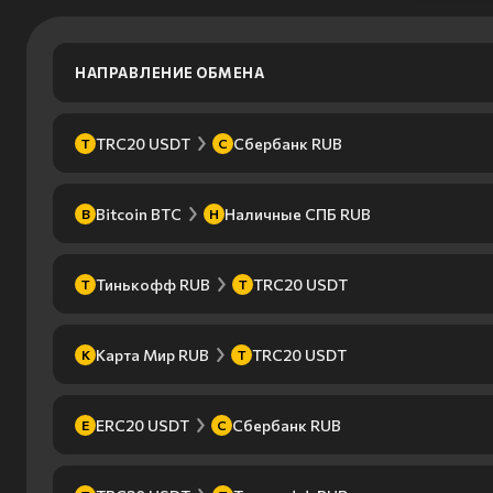
НАПРАВЛЕНИЕ ОБМЕНА
TRC20 USDT
Сбербанк RUB
T
С
Bitcoin BTC
Наличные СПБ RUB
B
Н
Тинькофф RUB
TRC20 USDT
Т
T
Карта Мир RUB
TRC20 USDT
К
T
ERC20 USDT
Сбербанк RUB
E
С