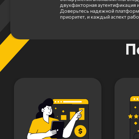
двухфакторная аутентификация и
Доверьтесь надежной платформе
приоритет, и каждый аспект раб
Item
П
1
of
3