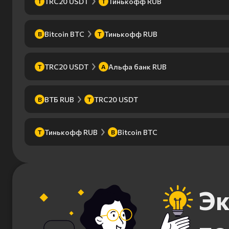
TRC20 USDT
Тинькофф RUB
T
Т
Bitcoin BTC
Тинькофф RUB
B
Т
TRC20 USDT
Альфа банк RUB
T
А
ВТБ RUB
TRC20 USDT
В
T
Тинькофф RUB
Bitcoin BTC
Т
B
Эк