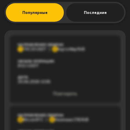
Популярные
Последние
НАПРАВЛЕНИЕ ОБМЕНА
TRC20 USDT
Карта Мир RUB
T
К
ОБЪЕМ ОПЕРАЦИИ
813,1 USDT
ДАТА
20.06.2026 12:06
Повторить
НАПРАВЛЕНИЕ ОБМЕНА
Bitcoin BTC
Наличные СПБ RUB
B
Н