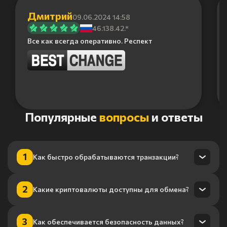
Дмитрий
09.06.2024 14:58
46.138.42.*
Все как всегда оперативно. Респект
Item
Популярные
вопросы
и ответы
1
of
6
1
Как быстро обрабатываются транзакции?
Транзакции обрабатываются в течение нескольких минут
2
Какие криптовалюты доступны для обмена?
благодаря нашему высокопроизводительному
процессингу.
Мы поддерживаем более 100 криптовалют, включая
3
Как обеспечивается безопасность данных?