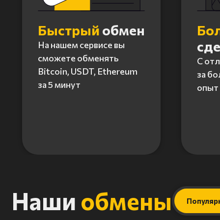
Быстрый
обмен
Бо
сд
На нашем сервисе вы
сможете обменять
С от
Bitcoin, USDT, Ethereum
за бо
за 5 минут
опыт 
Item
1
of
4
Наши
обмены
Популяр