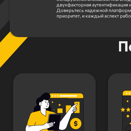
двухфакторная аутентификация и
Доверьтесь надежной платформе
приоритет, и каждый аспект раб
Item
П
1
of
3