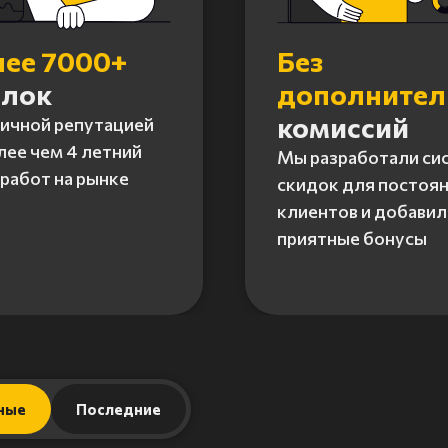
лее 7000+
Без
елок
дополните
комиссий
личной репутацией
лее чем 4 летний
Мы разработали си
работ на рынке
скидок для постоя
клиентов и добавил
приятные бонусы
ные
Последние