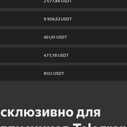
2 077,44 USDT
9 904,52 USDT
451,01 USDT
477,78 USDT
813,1 USDT
склюзивно для