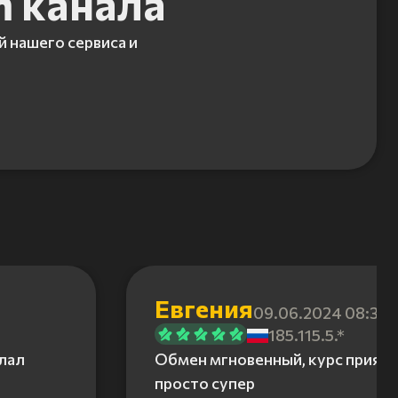
m канала
й нашего сервиса и
Евгения
09.06.2024 08:31
185.115.5.*
елал
Обмен мгновенный, курс приятн
просто супер