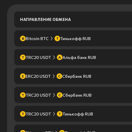
НАПРАВЛЕНИЕ ОБМЕНА
Bitcoin BTC
Тинькофф RUB
B
Т
TRC20 USDT
Альфа банк RUB
T
А
ERC20 USDT
Сбербанк RUB
E
С
TRC20 USDT
Сбербанк RUB
T
С
TRC20 USDT
Тинькофф RUB
T
Т