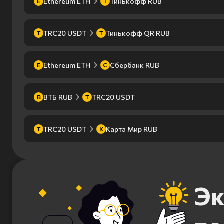
Ethereum ETH
Тинькофф RUB
E
Т
TRC20 USDT
Тинькофф QR RUB
T
Т
Ethereum ETH
Сбербанк RUB
E
С
ВТБ RUB
TRC20 USDT
В
T
TRC20 USDT
Карта Мир RUB
T
К
Эк