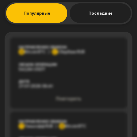
Популярные
Последние
НАПРАВЛЕНИЕ ОБМЕНА
Bitcoin BTC
Сбербанк RUB
B
С
ОБЪЕМ ОПЕРАЦИИ
542,84 USDT
ДАТА
27.07.2026 06:41
Повторить
НАПРАВЛЕНИЕ ОБМЕНА
Тинькофф RUB
Bitcoin BTC
Т
B