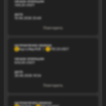
ОБЪЕМ ОПЕРАЦИИ
749,25 USDT
ДАТА
16.06.2026 23:48
Повторить
НАПРАВЛЕНИЕ ОБМЕНА
Карта Мир RUB
TRC20 USDT
К
T
ОБЪЕМ ОПЕРАЦИИ
603,05 USDT
ДАТА
26.06.2026 19:34
Повторить
НАПРАВЛЕНИЕ ОБМЕНА