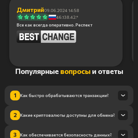
Дмитрий
09.06.2024 14:58
46.138.42.*
Все как всегда оперативно. Респект
Item
Популярные
вопросы
и ответы
1
of
6
1
Как быстро обрабатываются транзакции?
Транзакции обрабатываются в течение нескольких минут
2
Какие криптовалюты доступны для обмена?
благодаря нашему высокопроизводительному
процессингу.
Мы поддерживаем более 100 криптовалют, включая
3
Как обеспечивается безопасность данных?