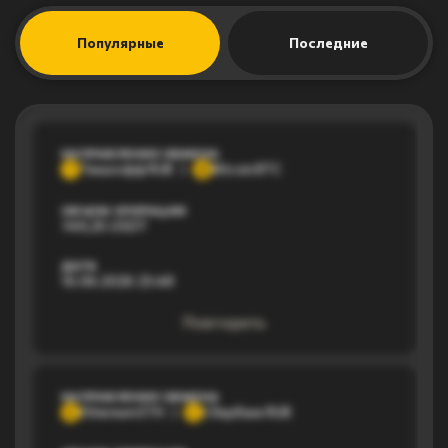
Популярные
Последние
НАПРАВЛЕНИЕ ОБМЕНА
Тинькофф RUB
Bitcoin BTC
Т
B
ОБЪЕМ ОПЕРАЦИИ
749,25 USDT
ДАТА
16.06.2026 23:48
Повторить
НАПРАВЛЕНИЕ ОБМЕНА
Ethereum ETH
Сбербанк RUB
E
С