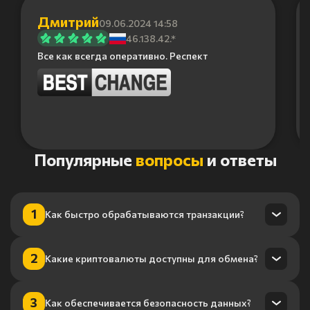
Дмитрий
09.06.2024 14:58
46.138.42.*
Все как всегда оперативно. Респект
Item
Популярные
вопросы
и ответы
1
of
6
1
Как быстро обрабатываются транзакции?
Транзакции обрабатываются в течение нескольких минут
2
Какие криптовалюты доступны для обмена?
благодаря нашему высокопроизводительному
процессингу.
Мы поддерживаем более 100 криптовалют, включая
3
Как обеспечивается безопасность данных?