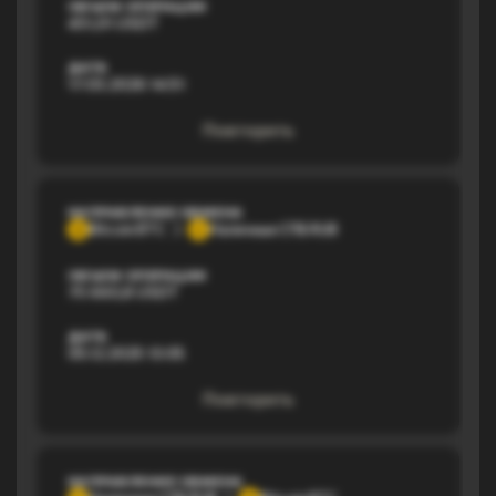
ОБЪЕМ ОПЕРАЦИИ
451,01 USDT
ДАТА
17.03.2026 14:51
Повторить
НАПРАВЛЕНИЕ ОБМЕНА
Bitcoin BTC
Наличные СПБ RUB
B
Н
ОБЪЕМ ОПЕРАЦИИ
75 660,8 USDT
ДАТА
05.12.2025 13:05
Повторить
НАПРАВЛЕНИЕ ОБМЕНА