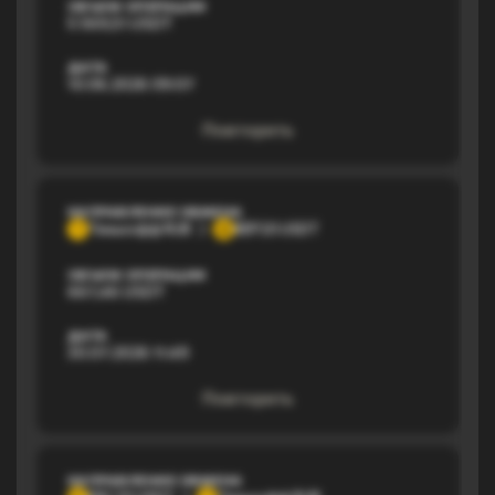
ОБЪЕМ ОПЕРАЦИИ
5 569,51 USDT
ДАТА
10.06.2026 09:07
Повторить
НАПРАВЛЕНИЕ ОБМЕНА
Тинькофф RUB
BEP20 USDT
Т
B
ОБЪЕМ ОПЕРАЦИИ
667,46 USDT
ДАТА
30.07.2026 11:49
Повторить
НАПРАВЛЕНИЕ ОБМЕНА