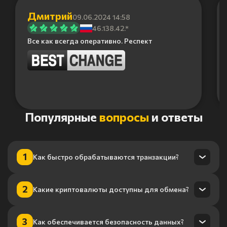
Дмитрий
09.06.2024 14:58
46.138.42.*
Все как всегда оперативно. Респект
Item
Популярные
вопросы
и ответы
1
of
6
1
Как быстро обрабатываются транзакции?
Транзакции обрабатываются в течение нескольких минут
2
Какие криптовалюты доступны для обмена?
благодаря нашему высокопроизводительному
процессингу.
Мы поддерживаем более 100 криптовалют, включая
3
Как обеспечивается безопасность данных?