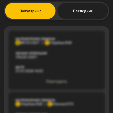
Популярные
Последние
НАПРАВЛЕНИЕ ОБМЕНА
BEP20 USDT
Сбербанк RUB
B
С
ОБЪЕМ ОПЕРАЦИИ
756,55 USDT
ДАТА
27.07.2026 16:53
Повторить
НАПРАВЛЕНИЕ ОБМЕНА
Сбербанк RUB
Ethereum ETH
С
E