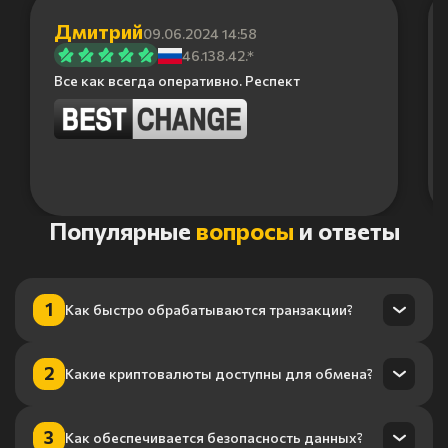
Дмитрий
09.06.2024 14:58
46.138.42.*
Все как всегда оперативно. Респект
Item
Популярные
вопросы
и ответы
1
of
6
1
Как быстро обрабатываются транзакции?
Транзакции обрабатываются в течение нескольких минут
2
Какие криптовалюты доступны для обмена?
благодаря нашему высокопроизводительному
процессингу.
Мы поддерживаем более 100 криптовалют, включая
3
Как обеспечивается безопасность данных?