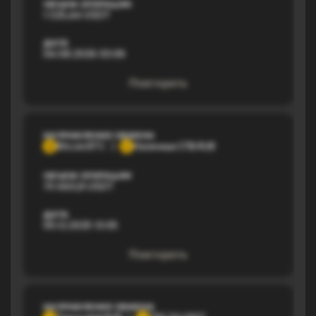
ОБЪЕМ ОПЕРАЦИИ
1 325,44 USDT
ДАТА
04.08.2026 03:06
Повторить
НАПРАВЛЕНИЕ ОБМЕНА
Bitcoin BTC
Наличные СПБ RUB
B
Н
ОБЪЕМ ОПЕРАЦИИ
75 660,8 USDT
ДАТА
05.12.2025 13:05
Повторить
НАПРАВЛЕНИЕ ОБМЕНА