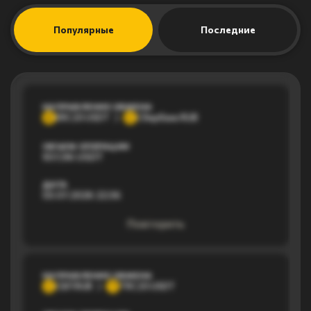
Популярные
Последние
НАПРАВЛЕНИЕ ОБМЕНА
ERC20 USDT
Сбербанк RUB
E
С
ОБЪЕМ ОПЕРАЦИИ
937,96 USDT
ДАТА
03.07.2026 22:36
Повторить
НАПРАВЛЕНИЕ ОБМЕНА
СБП RUB
TRC20 USDT
С
T