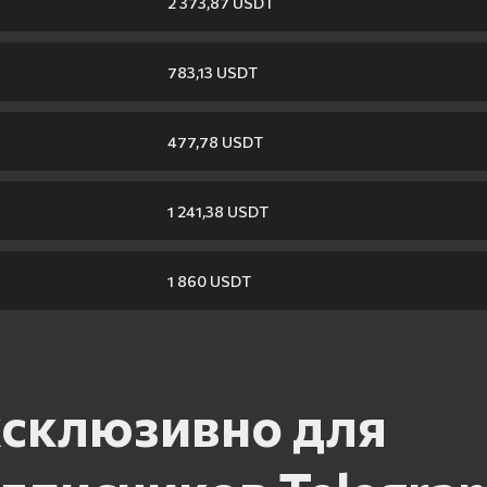
2 373,87 USDT
783,13 USDT
477,78 USDT
1 241,38 USDT
1 860 USDT
склюзивно для