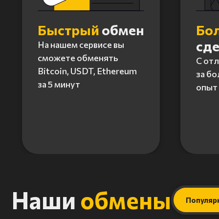
Быстрый
обмен
Бо
сд
На нашем сервисе вы
сможете обменять
С от
Bitcoin, USDT, Ethereum
за бо
за 5 минут
опыт 
Item
1
of
4
Наши
обмены
Популяр