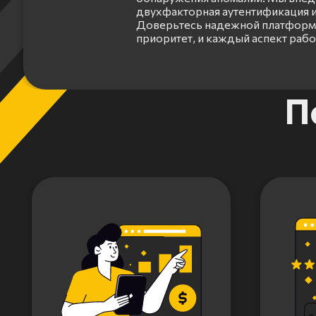
двухфакторная аутентификация и
Доверьтесь надежной платформе
приоритет, и каждый аспект раб
Item
П
1
of
3