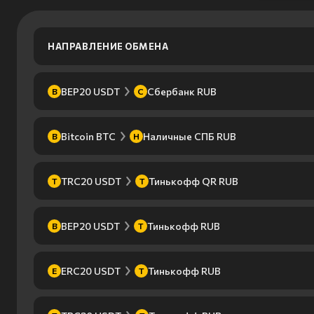
НАПРАВЛЕНИЕ ОБМЕНА
BEP20 USDT
Сбербанк RUB
B
С
Bitcoin BTC
Наличные СПБ RUB
B
Н
TRC20 USDT
Тинькофф QR RUB
T
Т
BEP20 USDT
Тинькофф RUB
B
Т
ERC20 USDT
Тинькофф RUB
E
Т