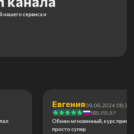
m канала
й нашего сервиса и
Евгения
09.06.2024 08:31
185.115.5.*
елал
Обмен мгновенный, курс приятн
просто супер