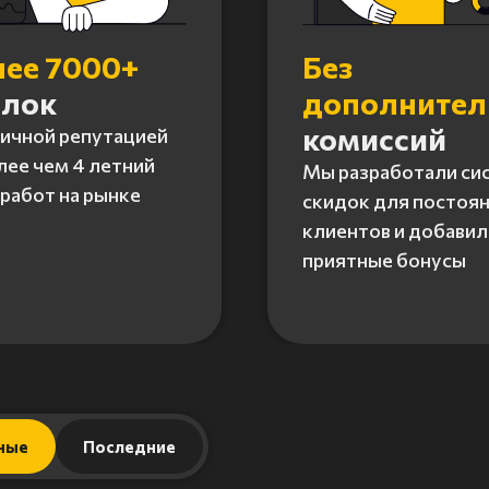
лее 7000+
Без
елок
дополните
комиссий
личной репутацией
лее чем 4 летний
Мы разработали си
работ на рынке
скидок для постоя
клиентов и добавил
приятные бонусы
ные
Последние