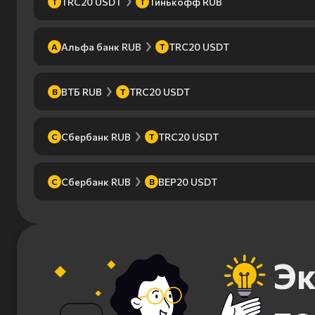
TRC20 USDT
Тинькофф RUB
T
Т
Альфа банк RUB
TRC20 USDT
А
T
ВТБ RUB
TRC20 USDT
В
T
Сбербанк RUB
TRC20 USDT
С
T
Сбербанк RUB
BEP20 USDT
С
B
Эк