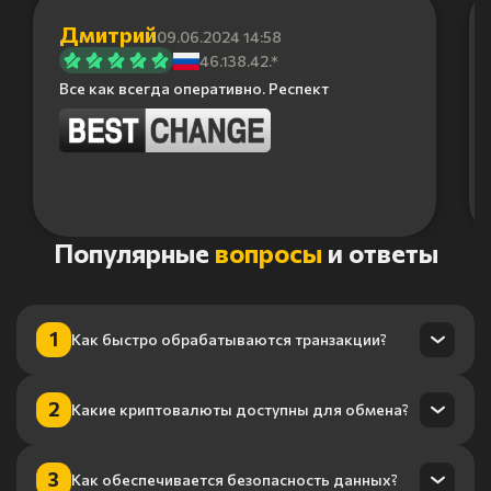
Дмитрий
09.06.2024 14:58
46.138.42.*
Все как всегда оперативно. Респект
Item
Популярные
вопросы
и ответы
1
of
6
1
Как быстро обрабатываются транзакции?
Транзакции обрабатываются в течение нескольких минут
2
Какие криптовалюты доступны для обмена?
благодаря нашему высокопроизводительному
процессингу.
Мы поддерживаем более 100 криптовалют, включая
3
Как обеспечивается безопасность данных?