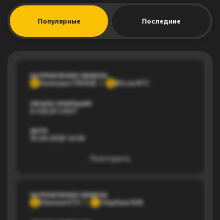
Популярные
Последние
НАПРАВЛЕНИЕ ОБМЕНА
Наличные СПБ RUB
Bitcoin BTC
Н
B
ОБЪЕМ ОПЕРАЦИИ
6 025,55 USDT
ДАТА
16.04.2026 14:04
Повторить
НАПРАВЛЕНИЕ ОБМЕНА
Ethereum ETH
Сбербанк RUB
E
С