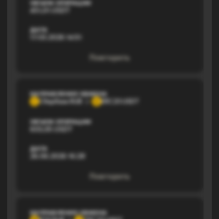
ОБЪЕМ ОПЕРАЦИИ
451,01 USDT
ДАТА
17.03.2026 14:51
Повторить
НАПРАВЛЕНИЕ ОБМЕНА
Сбербанк RUB
ERC20 USDT
С
E
ОБЪЕМ ОПЕРАЦИИ
603,05 USDT
ДАТА
26.06.2026 16:28
Повторить
НАПРАВЛЕНИЕ ОБМЕНА