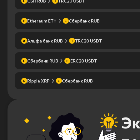
СБП RUB
TRC20 USDT
С
T
Ethereum ETH
Сбербанк RUB
E
С
Альфа банк RUB
TRC20 USDT
А
T
Сбербанк RUB
ERC20 USDT
С
E
Ripple XRP
Сбербанк RUB
R
С
Эк