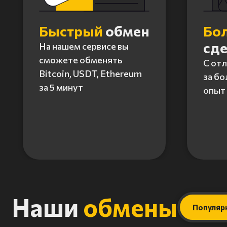
Быстрый
обмен
Бо
сд
На нашем сервисе вы
сможете обменять
С от
Bitcoin, USDT, Ethereum
за бо
за 5 минут
опыт 
Item
1
of
4
Наши
обмены
Популяр