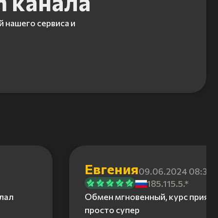
m канала
й нашего сервиса и
Евгения
09.06.2024 08:31
185.115.5.*
елал
Обмен мгновенный, курс приятн
просто супер