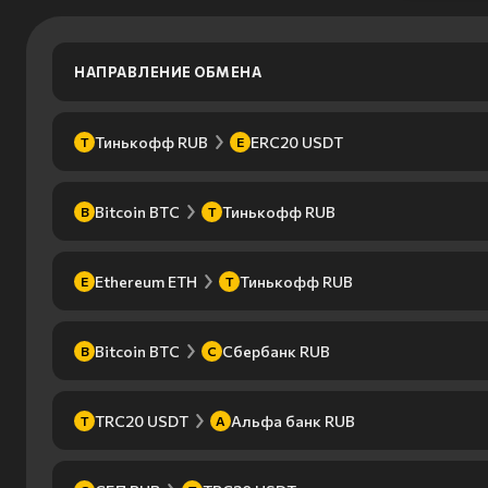
НАПРАВЛЕНИЕ ОБМЕНА
Тинькофф RUB
ERC20 USDT
Т
E
Bitcoin BTC
Тинькофф RUB
B
Т
Ethereum ETH
Тинькофф RUB
E
Т
Bitcoin BTC
Сбербанк RUB
B
С
TRC20 USDT
Альфа банк RUB
T
А