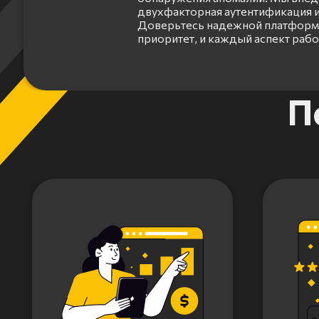
двухфакторная аутентификация и
Доверьтесь надежной платформе
приоритет, и каждый аспект раб
Item
П
1
of
3