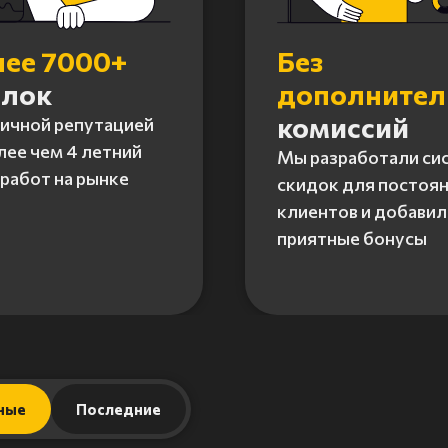
лее 7000+
Без
елок
дополните
комиссий
личной репутацией
лее чем 4 летний
Мы разработали си
работ на рынке
скидок для постоя
клиентов и добавил
приятные бонусы
ные
Последние