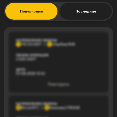
Популярные
Последние
НАПРАВЛЕНИЕ ОБМЕНА
TRC20 USDT
Сбербанк RUB
T
С
ОБЪЕМ ОПЕРАЦИИ
3 556 USDT
ДАТА
07.08.2026 15:32
Повторить
НАПРАВЛЕНИЕ ОБМЕНА
Bitcoin BTC
Наличные СПБ RUB
B
Н