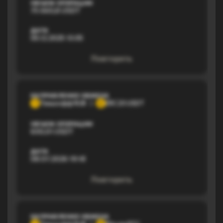
ОБЪЕМ ОПЕРАЦИИ
75 660,8 USDT
ДАТА
05.12.2025 13:05
Повторить
НАПРАВЛЕНИЕ ОБМЕНА
Тинькофф RUB
ERC20 USDT
Т
E
ОБЪЕМ ОПЕРАЦИИ
600,01 USDT
ДАТА
08.07.2026 19:18
Повторить
НАПРАВЛЕНИЕ ОБМЕНА