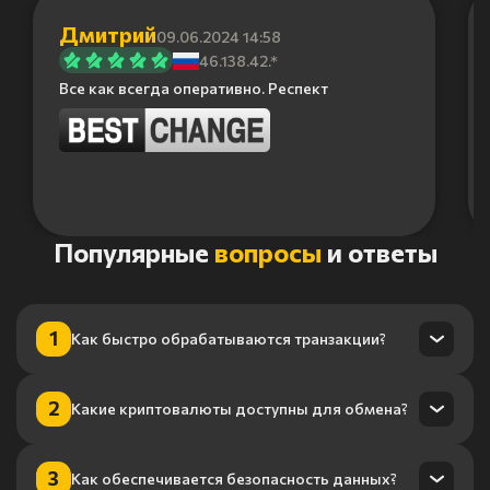
Дмитрий
09.06.2024 14:58
46.138.42.*
Все как всегда оперативно. Респект
Item
Популярные
вопросы
и ответы
1
of
6
1
Как быстро обрабатываются транзакции?
Транзакции обрабатываются в течение нескольких минут
2
Какие криптовалюты доступны для обмена?
благодаря нашему высокопроизводительному
процессингу.
Мы поддерживаем более 100 криптовалют, включая
3
Как обеспечивается безопасность данных?