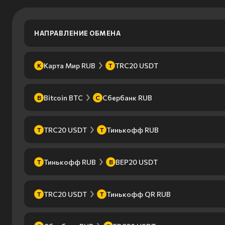
НАПРАВЛЕНИЕ ОБМЕНА
Карта Мир RUB
TRC20 USDT
К
T
Bitcoin BTC
Сбербанк RUB
B
С
TRC20 USDT
Тинькофф RUB
T
Т
Тинькофф RUB
BEP20 USDT
Т
B
TRC20 USDT
Тинькофф QR RUB
T
Т