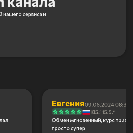
m канала
й нашего сервиса и
Евгения
09.06.2024 08:31
185.115.5.*
елал
Обмен мгновенный, курс приятн
просто супер