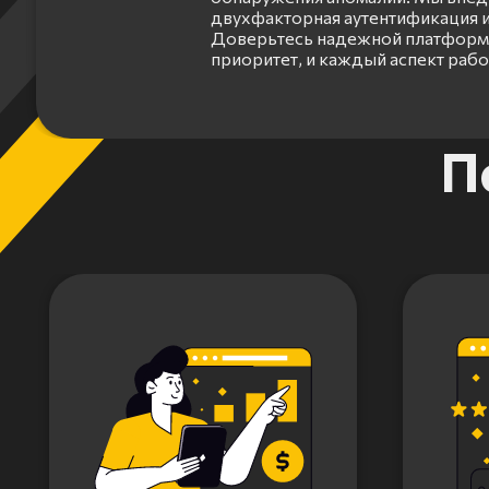
двухфакторная аутентификация и
Доверьтесь надежной платформе
приоритет, и каждый аспект раб
Item
П
1
of
3