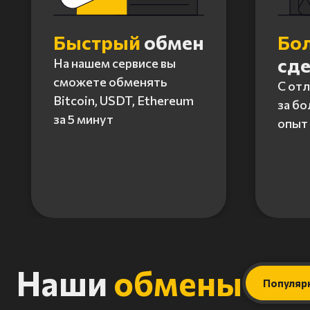
Быстрый
обмен
Бо
сд
На нашем сервисе вы
сможете обменять
С от
Bitcoin, USDT, Ethereum
за бо
за 5 минут
опыт 
Item
1
of
4
Наши
обмены
Популяр