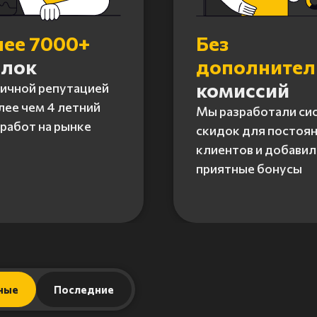
лее 7000+
Без
елок
дополните
комиссий
личной репутацией
лее чем 4 летний
Мы разработали си
работ на рынке
скидок для постоя
клиентов и добавил
приятные бонусы
ные
Последние