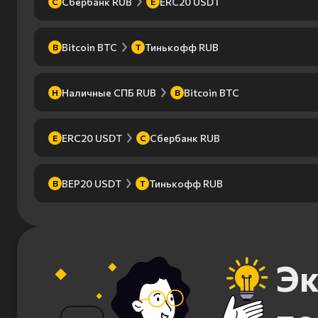
Сбербанк RUB
ERC20 USDT
С
E
Bitcoin BTC
Тинькофф RUB
B
Т
Наличные СПБ RUB
Bitcoin BTC
Н
B
ERC20 USDT
Сбербанк RUB
E
С
BEP20 USDT
Тинькофф RUB
B
Т
Эк