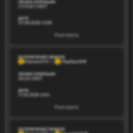
ОБЪЕМ ОПЕРАЦИИ
2 373,87 USDT
ДАТА
07.08.2026 12:08
Повторить
НАПРАВЛЕНИЕ ОБМЕНА
Ethereum ETH
Сбербанк RUB
E
С
ОБЪЕМ ОПЕРАЦИИ
451,01 USDT
ДАТА
17.03.2026 14:51
Повторить
НАПРАВЛЕНИЕ ОБМЕНА