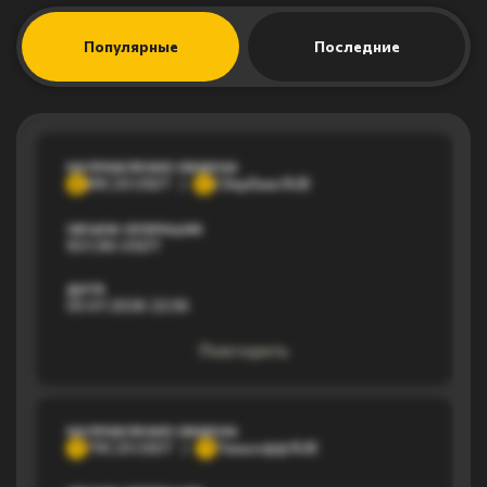
Популярные
Последние
НАПРАВЛЕНИЕ ОБМЕНА
ERC20 USDT
Сбербанк RUB
E
С
ОБЪЕМ ОПЕРАЦИИ
937,96 USDT
ДАТА
03.07.2026 22:36
Повторить
НАПРАВЛЕНИЕ ОБМЕНА
TRC20 USDT
Тинькофф RUB
T
Т