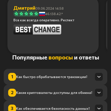
Дмитрий
09.06.2024 14:58
46.138.42.*
Все как всегда оперативно. Респект
Item
Популярные
вопросы
и ответы
1
of
6
1
Как быстро обрабатываются транзакции?
Транзакции обрабатываются в течение нескольких минут
2
Какие криптовалюты доступны для обмена?
благодаря нашему высокопроизводительному
процессингу.
Мы поддерживаем более 100 криптовалют, включая
3
Как обеспечивается безопасность данных?