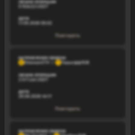
ОБЪЕМ ОПЕРАЦИИ
9 904,52 USDT
ДАТА
17.05.2026 05:02
Повторить
НАПРАВЛЕНИЕ ОБМЕНА
Ethereum ETH
Тинькофф RUB
E
Т
ОБЪЕМ ОПЕРАЦИИ
2 077,44 USDT
ДАТА
29.06.2026 14:17
Повторить
НАПРАВЛЕНИЕ ОБМЕНА