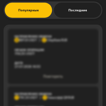
Популярные
Последние
НАПРАВЛЕНИЕ ОБМЕНА
BEP20 USDT
Сбербанк RUB
B
С
ОБЪЕМ ОПЕРАЦИИ
756,55 USDT
ДАТА
27.07.2026 16:53
Повторить
НАПРАВЛЕНИЕ ОБМЕНА
TRC20 USDT
Тинькофф QR RUB
T
Т