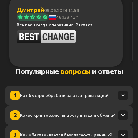
Дмитрий
09.06.2024 14:58
46.138.42.*
Все как всегда оперативно. Респект
Item
Популярные
вопросы
и ответы
1
of
6
1
Как быстро обрабатываются транзакции?
Транзакции обрабатываются в течение нескольких минут
2
Какие криптовалюты доступны для обмена?
благодаря нашему высокопроизводительному
процессингу.
Мы поддерживаем более 100 криптовалют, включая
3
Как обеспечивается безопасность данных?