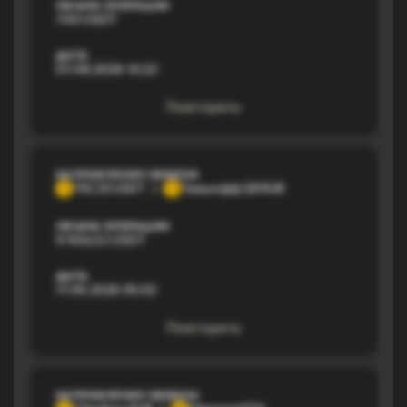
ОБЪЕМ ОПЕРАЦИИ
700 USDT
ДАТА
07.08.2026 10:22
Повторить
НАПРАВЛЕНИЕ ОБМЕНА
TRC20 USDT
Тинькофф QR RUB
T
Т
ОБЪЕМ ОПЕРАЦИИ
9 904,52 USDT
ДАТА
17.05.2026 05:02
Повторить
НАПРАВЛЕНИЕ ОБМЕНА