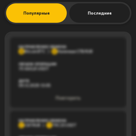
Популярные
Последние
НАПРАВЛЕНИЕ ОБМЕНА
Bitcoin BTC
Наличные СПБ RUB
B
Н
ОБЪЕМ ОПЕРАЦИИ
75 660,8 USDT
ДАТА
05.12.2025 13:05
Повторить
НАПРАВЛЕНИЕ ОБМЕНА
СБП RUB
TRC20 USDT
С
T