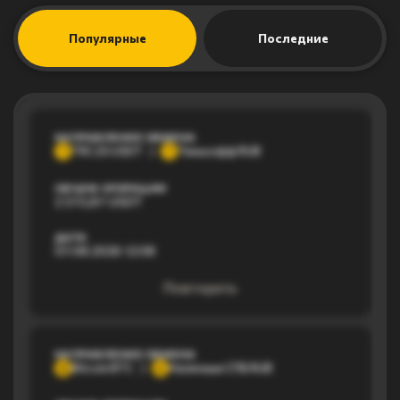
Популярные
Последние
НАПРАВЛЕНИЕ ОБМЕНА
TRC20 USDT
Тинькофф RUB
T
Т
ОБЪЕМ ОПЕРАЦИИ
2 373,87 USDT
ДАТА
07.08.2026 12:08
Повторить
НАПРАВЛЕНИЕ ОБМЕНА
Bitcoin BTC
Наличные СПБ RUB
B
Н