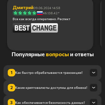
Дмитрий
09.06.2024 14:58
46.138.42.*
Все как всегда оперативно. Респект
Item
Популярные
вопросы
и ответы
1
of
6
1
Как быстро обрабатываются транзакции?
Транзакции обрабатываются в течение нескольких минут
2
Какие криптовалюты доступны для обмена?
благодаря нашему высокопроизводительному
процессингу.
Мы поддерживаем более 100 криптовалют, включая
3
Как обеспечивается безопасность данных?