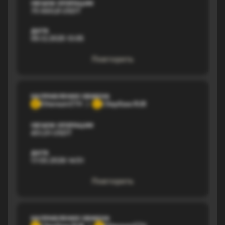
ОБЪЕМ ОПЕРАЦИИ
75 660,8 USDT
ДАТА
05.12.2025 13:05
Повторить
НАПРАВЛЕНИЕ ОБМЕНА
Ethereum ETH
Сбербанк RUB
E
С
ОБЪЕМ ОПЕРАЦИИ
451,01 USDT
ДАТА
17.03.2026 14:51
Повторить
НАПРАВЛЕНИЕ ОБМЕНА