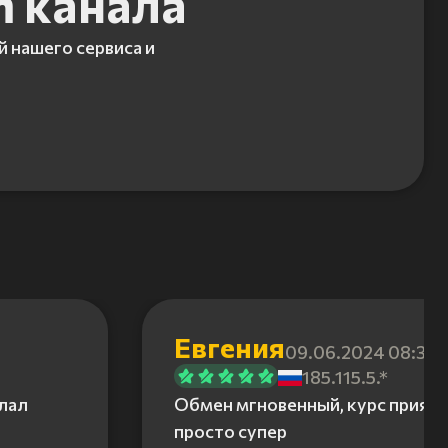
m канала
й нашего сервиса и
Евгения
09.06.2024 08:31
185.115.5.*
елал
Обмен мгновенный, курс приятн
просто супер