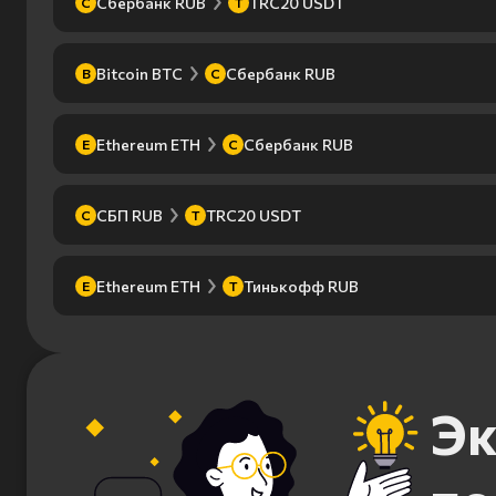
Сбербанк RUB
TRC20 USDT
С
T
Bitcoin BTC
Сбербанк RUB
B
С
Ethereum ETH
Сбербанк RUB
E
С
СБП RUB
TRC20 USDT
С
T
Ethereum ETH
Тинькофф RUB
E
Т
Эк