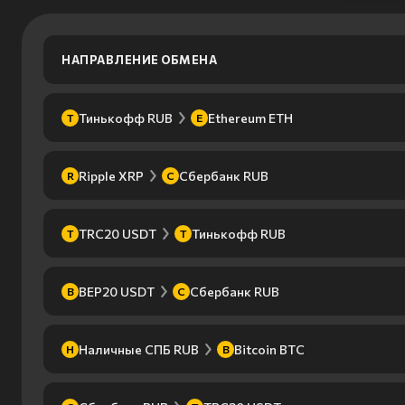
НАПРАВЛЕНИЕ ОБМЕНА
Тинькофф RUB
Ethereum ETH
Т
E
Ripple XRP
Сбербанк RUB
R
С
TRC20 USDT
Тинькофф RUB
T
Т
BEP20 USDT
Сбербанк RUB
B
С
Наличные СПБ RUB
Bitcoin BTC
Н
B