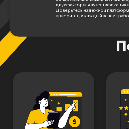
двухфакторная аутентификация и
Доверьтесь надежной платформе
приоритет, и каждый аспект раб
Item
П
1
of
3