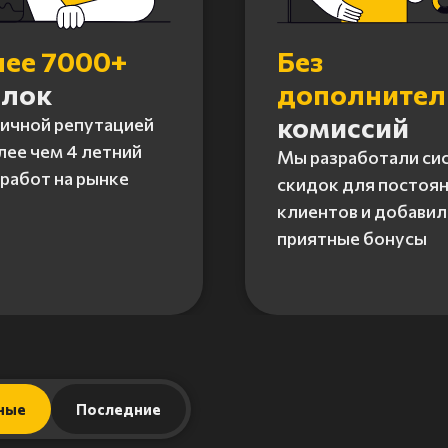
лее 7000+
Без
елок
дополните
комиссий
личной репутацией
лее чем 4 летний
Мы разработали си
работ на рынке
скидок для постоя
клиентов и добавил
приятные бонусы
ные
Последние