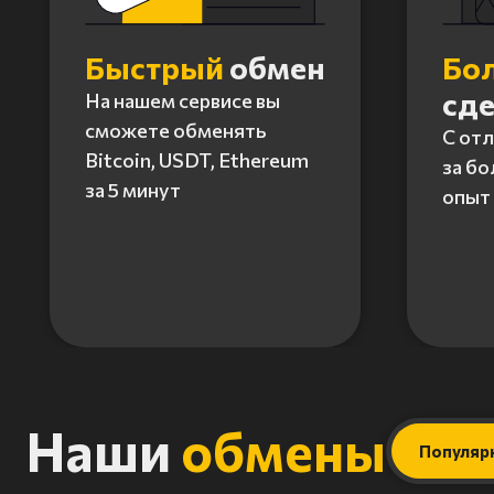
Быстрый
обмен
Бо
сд
На нашем сервисе вы
сможете обменять
С от
Bitcoin, USDT, Ethereum
за бо
за 5 минут
опыт 
Item
1
of
4
Наши
обмены
Популяр