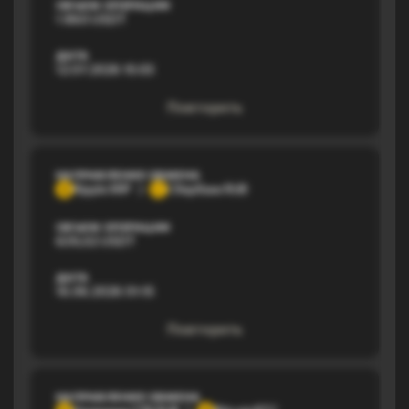
ОБЪЕМ ОПЕРАЦИИ
1 860 USDT
ДАТА
12.07.2026 15:03
Повторить
НАПРАВЛЕНИЕ ОБМЕНА
Ripple XRP
Сбербанк RUB
R
С
ОБЪЕМ ОПЕРАЦИИ
639,02 USDT
ДАТА
16.06.2026 01:15
Повторить
НАПРАВЛЕНИЕ ОБМЕНА