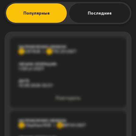
Популярные
Последние
НАПРАВЛЕНИЕ ОБМЕНА
СБП RUB
TRC20 USDT
С
T
ОБЪЕМ ОПЕРАЦИИ
1 581,4 USDT
ДАТА
10.08.2026 03:37
Повторить
НАПРАВЛЕНИЕ ОБМЕНА
Сбербанк RUB
BEP20 USDT
С
B