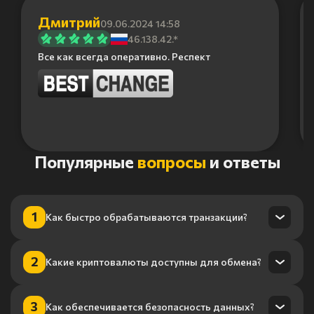
Дмитрий
09.06.2024 14:58
46.138.42.*
Все как всегда оперативно. Респект
Item
Популярные
вопросы
и ответы
1
of
6
1
Как быстро обрабатываются транзакции?
Транзакции обрабатываются в течение нескольких минут
2
Какие криптовалюты доступны для обмена?
благодаря нашему высокопроизводительному
процессингу.
Мы поддерживаем более 100 криптовалют, включая
3
Как обеспечивается безопасность данных?