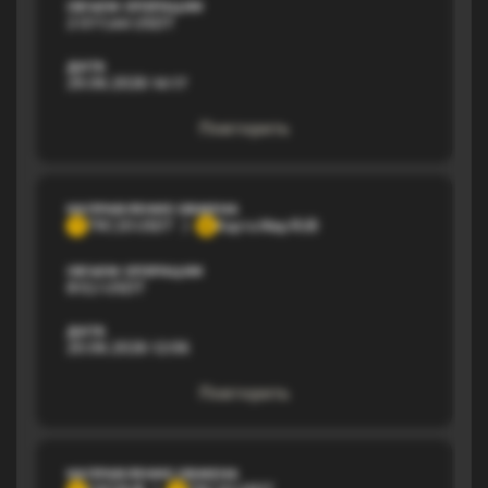
ОБЪЕМ ОПЕРАЦИИ
2 077,44 USDT
ДАТА
29.06.2026 14:17
Повторить
НАПРАВЛЕНИЕ ОБМЕНА
TRC20 USDT
Карта Мир RUB
T
К
ОБЪЕМ ОПЕРАЦИИ
813,1 USDT
ДАТА
20.06.2026 12:06
Повторить
НАПРАВЛЕНИЕ ОБМЕНА