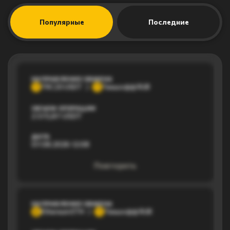
Популярные
Последние
НАПРАВЛЕНИЕ ОБМЕНА
TRC20 USDT
Тинькофф RUB
T
Т
ОБЪЕМ ОПЕРАЦИИ
2 373,87 USDT
ДАТА
07.08.2026 12:08
Повторить
НАПРАВЛЕНИЕ ОБМЕНА
Ethereum ETH
Тинькофф RUB
E
Т