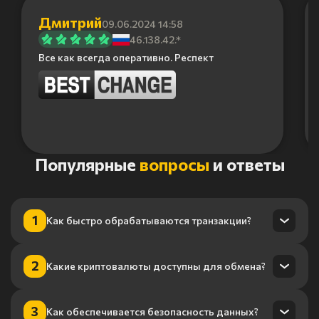
Дмитрий
09.06.2024 14:58
46.138.42.*
Все как всегда оперативно. Респект
Item
Популярные
вопросы
и ответы
1
of
6
1
Как быстро обрабатываются транзакции?
Транзакции обрабатываются в течение нескольких минут
2
Какие криптовалюты доступны для обмена?
благодаря нашему высокопроизводительному
процессингу.
Мы поддерживаем более 100 криптовалют, включая
3
Как обеспечивается безопасность данных?