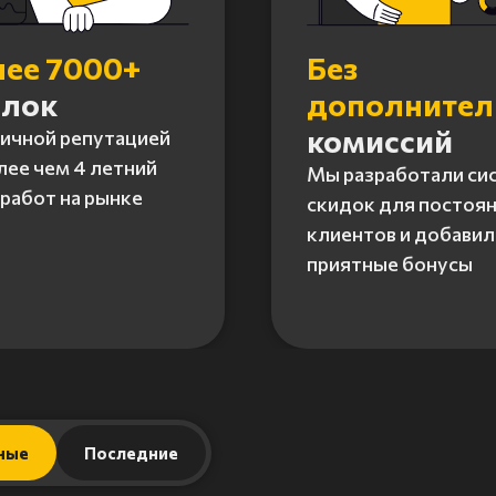
лее 7000+
Без
елок
дополните
комиссий
личной репутацией
лее чем 4 летний
Мы разработали си
работ на рынке
скидок для постоя
клиентов и добавил
приятные бонусы
ные
Последние