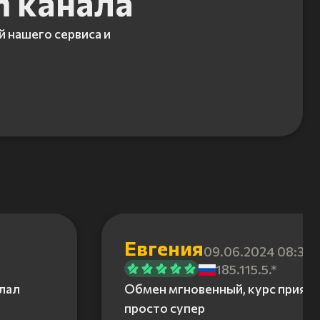
m канала
й нашего сервиса и
Евгения
09.06.2024 08:31
185.115.5.*
елал
Обмен мгновенный, курс приятн
просто супер