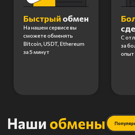
Быстрый
обмен
Бо
сд
На нашем сервисе вы
сможете обменять
С от
Bitcoin, USDT, Ethereum
за бо
за 5 минут
опыт 
Item
1
of
4
Наши
обмены
Популяр