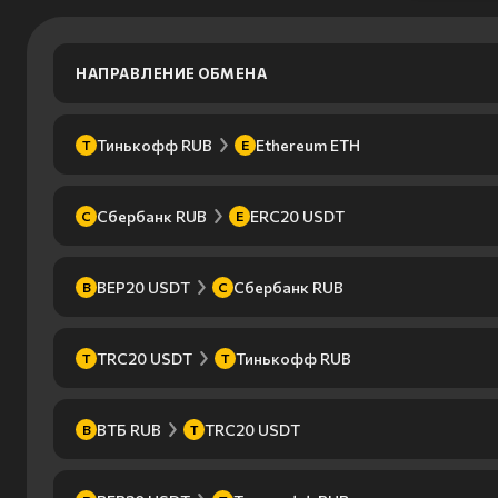
НАПРАВЛЕНИЕ ОБМЕНА
Тинькофф RUB
Ethereum ETH
Т
E
Сбербанк RUB
ERC20 USDT
С
E
BEP20 USDT
Сбербанк RUB
B
С
TRC20 USDT
Тинькофф RUB
T
Т
ВТБ RUB
TRC20 USDT
В
T