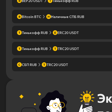
BEP20 USDT
Тинькофф RUB
B
Т
Bitcoin BTC
Наличные СПБ RUB
B
Н
Тинькофф RUB
ERC20 USDT
Т
E
Тинькофф RUB
TRC20 USDT
Т
T
СБП RUB
TRC20 USDT
С
T
Эк