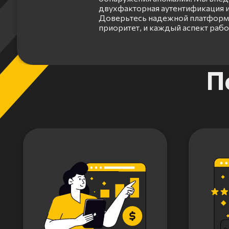
двухфакторная аутентификация и
Доверьтесь надежной платформе
приоритет, и каждый аспект раб
Item
П
1
of
3