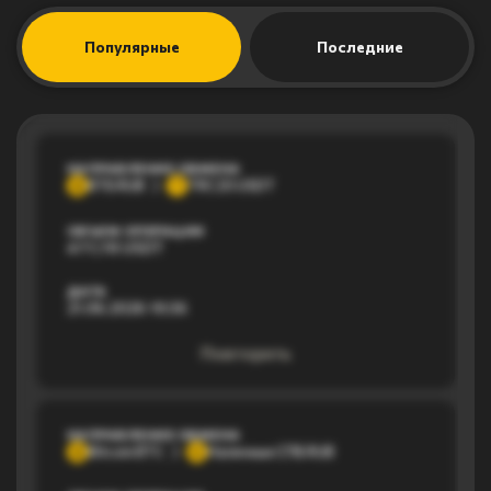
Популярные
Последние
НАПРАВЛЕНИЕ ОБМЕНА
ВТБ RUB
TRC20 USDT
В
T
ОБЪЕМ ОПЕРАЦИИ
477,78 USDT
ДАТА
21.06.2026 19:36
Повторить
НАПРАВЛЕНИЕ ОБМЕНА
Bitcoin BTC
Наличные СПБ RUB
B
Н