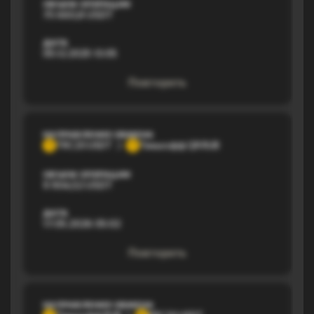
ОБЪЕМ ОПЕРАЦИИ
75 660,8 USDT
ДАТА
05.12.2025 13:05
Повторить
НАПРАВЛЕНИЕ ОБМЕНА
TRC20 USDT
Тинькофф QR RUB
T
Т
ОБЪЕМ ОПЕРАЦИИ
9 904,52 USDT
ДАТА
17.05.2026 05:02
Повторить
НАПРАВЛЕНИЕ ОБМЕНА