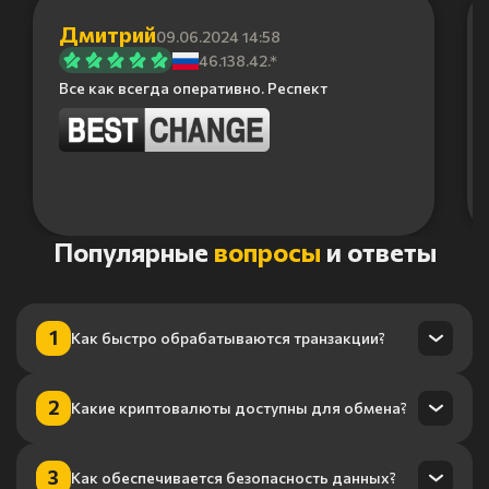
Дмитрий
09.06.2024 14:58
46.138.42.*
Все как всегда оперативно. Респект
Item
Популярные
вопросы
и ответы
1
of
6
1
Как быстро обрабатываются транзакции?
Транзакции обрабатываются в течение нескольких минут
2
Какие криптовалюты доступны для обмена?
благодаря нашему высокопроизводительному
процессингу.
Мы поддерживаем более 100 криптовалют, включая
3
Как обеспечивается безопасность данных?