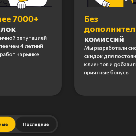
лее 7000+
Без
елок
дополните
комиссий
личной репутацией
лее чем 4 летний
Мы разработали си
работ на рынке
скидок для постоя
клиентов и добавил
приятные бонусы
ные
Последние