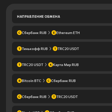
НАПРАВЛЕНИЕ ОБМЕНА
Сбербанк RUB
Ethereum ETH
С
E
Тинькофф RUB
TRC20 USDT
Т
T
TRC20 USDT
Карта Мир RUB
T
К
Bitcoin BTC
Сбербанк RUB
B
С
Сбербанк RUB
TRC20 USDT
С
T