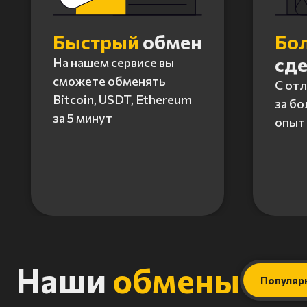
Быстрый
обмен
Бо
сд
На нашем сервисе вы
сможете обменять
С от
Bitcoin, USDT, Ethereum
за бо
за 5 минут
опыт 
Item
1
of
4
Наши
обмены
Популяр