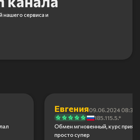
m канала
й нашего сервиса и
Евгения
09.06.2024 08:31
185.115.5.*
елал
Обмен мгновенный, курс приятн
просто супер