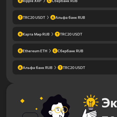
Ripple XRP
Сбербанк RUB
R
С
TRC20 USDT
Альфа банк RUB
T
А
Карта Мир RUB
TRC20 USDT
К
T
Ethereum ETH
Сбербанк RUB
E
С
Альфа банк RUB
TRC20 USDT
А
T
Эк