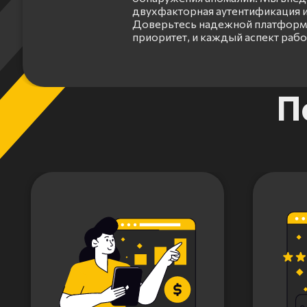
двухфакторная аутентификация и
Доверьтесь надежной платформе
приоритет, и каждый аспект раб
Item
П
1
of
3