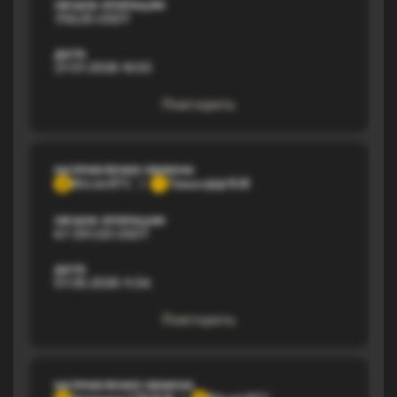
ОБЪЕМ ОПЕРАЦИИ
756,55 USDT
ДАТА
27.07.2026 16:53
Повторить
НАПРАВЛЕНИЕ ОБМЕНА
Bitcoin BTC
Тинькофф RUB
B
Т
ОБЪЕМ ОПЕРАЦИИ
67 397,03 USDT
ДАТА
07.05.2026 11:34
Повторить
НАПРАВЛЕНИЕ ОБМЕНА