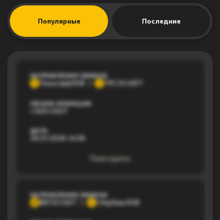
Популярные
Последние
НАПРАВЛЕНИЕ ОБМЕНА
Тинькофф RUB
TRC20 USDT
Т
T
ОБЪЕМ ОПЕРАЦИИ
1 000 USDT
ДАТА
29.07.2026 14:06
Повторить
НАПРАВЛЕНИЕ ОБМЕНА
BEP20 USDT
Сбербанк RUB
B
С