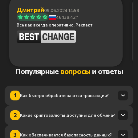
Дмитрий
09.06.2024 14:58
46.138.42.*
Все как всегда оперативно. Респект
Item
Популярные
вопросы
и ответы
1
of
6
1
Как быстро обрабатываются транзакции?
Транзакции обрабатываются в течение нескольких минут
2
Какие криптовалюты доступны для обмена?
благодаря нашему высокопроизводительному
процессингу.
Мы поддерживаем более 100 криптовалют, включая
3
Как обеспечивается безопасность данных?