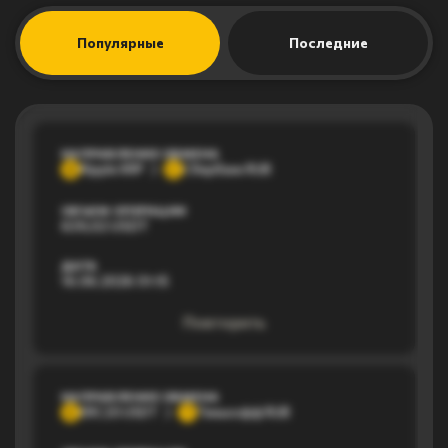
Популярные
Последние
НАПРАВЛЕНИЕ ОБМЕНА
Ripple XRP
Сбербанк RUB
R
С
ОБЪЕМ ОПЕРАЦИИ
639,02 USDT
ДАТА
16.06.2026 01:15
Повторить
НАПРАВЛЕНИЕ ОБМЕНА
ERC20 USDT
Тинькофф RUB
E
Т