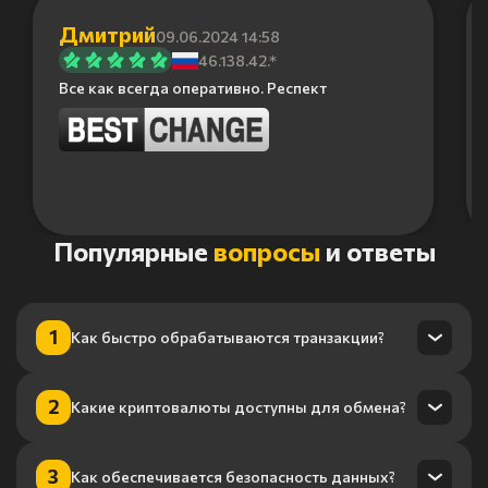
Дмитрий
09.06.2024 14:58
46.138.42.*
Все как всегда оперативно. Респект
Item
Популярные
вопросы
и ответы
1
of
6
1
Как быстро обрабатываются транзакции?
Транзакции обрабатываются в течение нескольких минут
2
Какие криптовалюты доступны для обмена?
благодаря нашему высокопроизводительному
процессингу.
Мы поддерживаем более 100 криптовалют, включая
3
Как обеспечивается безопасность данных?