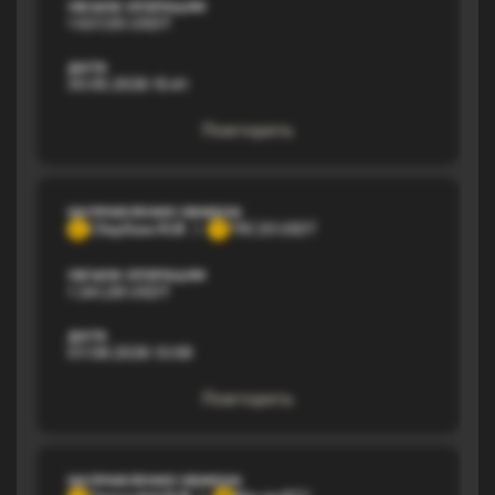
ОБЪЕМ ОПЕРАЦИИ
1 637,55 USDT
ДАТА
30.05.2026 15:41
Повторить
НАПРАВЛЕНИЕ ОБМЕНА
Сбербанк RUB
TRC20 USDT
С
T
ОБЪЕМ ОПЕРАЦИИ
1 241,38 USDT
ДАТА
07.08.2026 13:08
Повторить
НАПРАВЛЕНИЕ ОБМЕНА