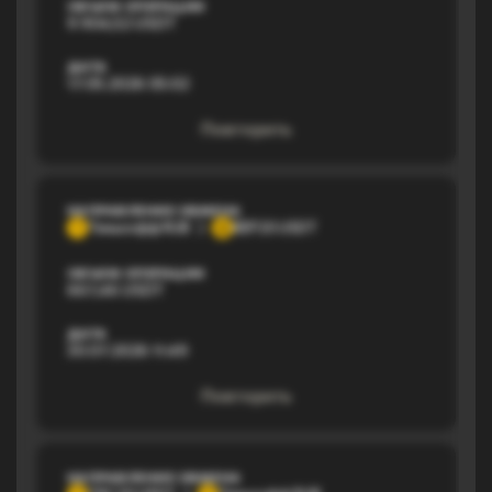
ОБЪЕМ ОПЕРАЦИИ
9 904,52 USDT
ДАТА
17.05.2026 05:02
Повторить
НАПРАВЛЕНИЕ ОБМЕНА
Тинькофф RUB
BEP20 USDT
Т
B
ОБЪЕМ ОПЕРАЦИИ
667,46 USDT
ДАТА
30.07.2026 11:49
Повторить
НАПРАВЛЕНИЕ ОБМЕНА