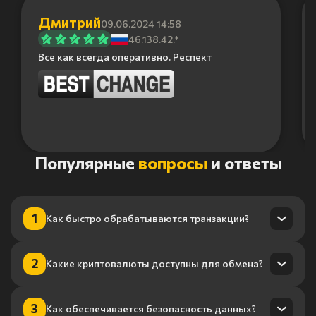
Дмитрий
09.06.2024 14:58
46.138.42.*
Все как всегда оперативно. Респект
Item
Популярные
вопросы
и ответы
1
of
6
1
Как быстро обрабатываются транзакции?
Транзакции обрабатываются в течение нескольких минут
2
Какие криптовалюты доступны для обмена?
благодаря нашему высокопроизводительному
процессингу.
Мы поддерживаем более 100 криптовалют, включая
3
Как обеспечивается безопасность данных?