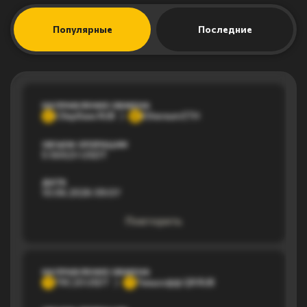
Популярные
Последние
НАПРАВЛЕНИЕ ОБМЕНА
Сбербанк RUB
Ethereum ETH
С
E
ОБЪЕМ ОПЕРАЦИИ
5 569,51 USDT
ДАТА
10.06.2026 09:07
Повторить
НАПРАВЛЕНИЕ ОБМЕНА
TRC20 USDT
Тинькофф QR RUB
T
Т