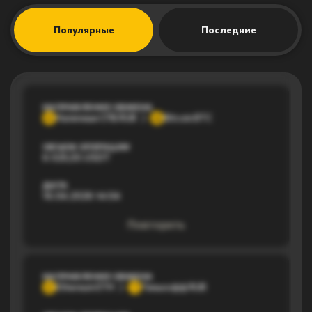
Популярные
Последние
НАПРАВЛЕНИЕ ОБМЕНА
Наличные СПБ RUB
Bitcoin BTC
Н
B
ОБЪЕМ ОПЕРАЦИИ
6 025,55 USDT
ДАТА
16.04.2026 14:04
Повторить
НАПРАВЛЕНИЕ ОБМЕНА
Ethereum ETH
Тинькофф RUB
E
Т