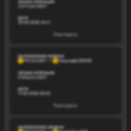
ОБЪЕМ ОПЕРАЦИИ
2 077,44 USDT
ДАТА
29.06.2026 14:17
Повторить
НАПРАВЛЕНИЕ ОБМЕНА
TRC20 USDT
Тинькофф QR RUB
T
Т
ОБЪЕМ ОПЕРАЦИИ
9 904,52 USDT
ДАТА
17.05.2026 05:02
Повторить
НАПРАВЛЕНИЕ ОБМЕНА