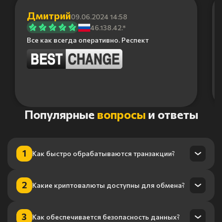
Дмитрий
09.06.2024 14:58
46.138.42.*
Все как всегда оперативно. Респект
Item
Популярные
вопросы
и ответы
1
of
6
1
Как быстро обрабатываются транзакции?
Транзакции обрабатываются в течение нескольких минут
2
Какие криптовалюты доступны для обмена?
благодаря нашему высокопроизводительному
процессингу.
Мы поддерживаем более 100 криптовалют, включая
3
Как обеспечивается безопасность данных?