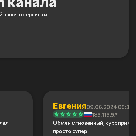
m канала
й нашего сервиса и
Евгения
09.06.2024 08:31
185.115.5.*
елал
Обмен мгновенный, курс приятн
просто супер