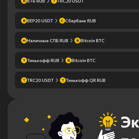
ВТБ RUB
TRC20 USDT
В
T
BEP20 USDT
Сбербанк RUB
B
С
Наличные СПБ RUB
Bitcoin BTC
Н
B
Тинькофф RUB
Bitcoin BTC
Т
B
TRC20 USDT
Тинькофф QR RUB
T
Т
Эк