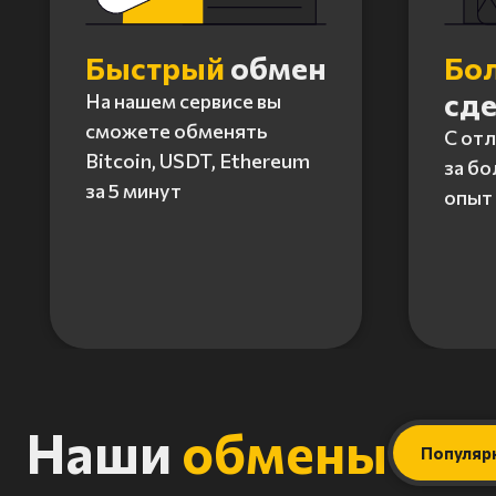
Быстрый
обмен
Бо
сд
На нашем сервисе вы
сможете обменять
С от
Bitcoin, USDT, Ethereum
за бо
за 5 минут
опыт 
Item
1
of
4
Наши
обмены
Популяр