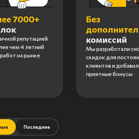
лее 7000+
Без
елок
дополните
комиссий
личной репутацией
лее чем 4 летний
Мы разработали си
работ на рынке
скидок для постоя
клиентов и добавил
приятные бонусы
ные
Последние