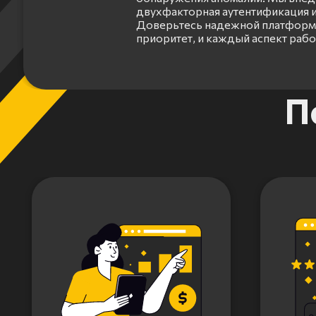
двухфакторная аутентификация и
Доверьтесь надежной платформе
приоритет, и каждый аспект раб
Item
П
1
of
3