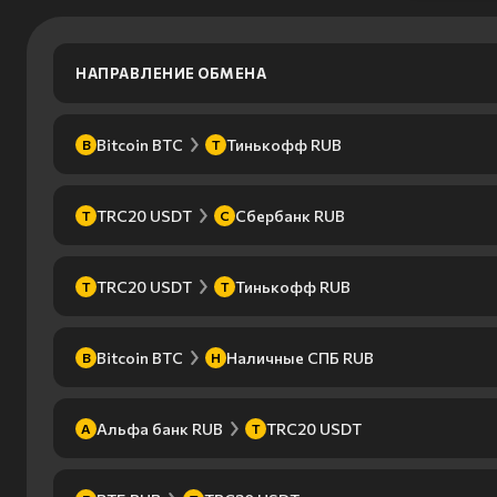
НАПРАВЛЕНИЕ ОБМЕНА
Bitcoin BTC
Тинькофф RUB
B
Т
TRC20 USDT
Сбербанк RUB
T
С
TRC20 USDT
Тинькофф RUB
T
Т
Bitcoin BTC
Наличные СПБ RUB
B
Н
Альфа банк RUB
TRC20 USDT
А
T