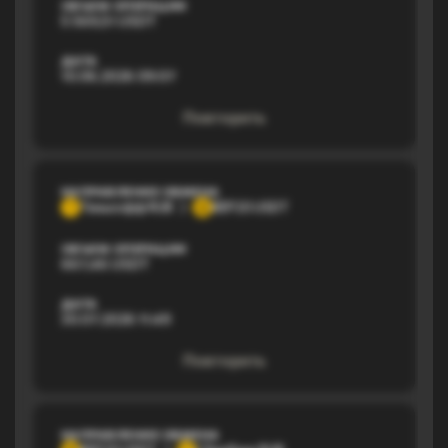
ОБЪЕМ ОПЕРАЦИИ
5 569,51 USDT
ДАТА
10.06.2026 09:07
Повторить
НАПРАВЛЕНИЕ ОБМЕНА
Тинькофф RUB
BEP20 USDT
Т
B
ОБЪЕМ ОПЕРАЦИИ
667,46 USDT
ДАТА
30.07.2026 11:49
Повторить
НАПРАВЛЕНИЕ ОБМЕНА