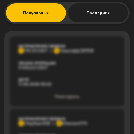
Популярные
Последние
НАПРАВЛЕНИЕ ОБМЕНА
TRC20 USDT
Тинькофф QR RUB
T
Т
ОБЪЕМ ОПЕРАЦИИ
9 904,52 USDT
ДАТА
17.05.2026 05:02
Повторить
НАПРАВЛЕНИЕ ОБМЕНА
Сбербанк RUB
Ethereum ETH
С
E