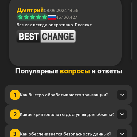
Дмитрий
09.06.2024 14:58
46.138.42.*
Все как всегда оперативно. Респект
Item
Популярные
вопросы
и ответы
1
of
6
1
Как быстро обрабатываются транзакции?
Транзакции обрабатываются в течение нескольких минут
2
Какие криптовалюты доступны для обмена?
благодаря нашему высокопроизводительному
процессингу.
Мы поддерживаем более 100 криптовалют, включая
3
Как обеспечивается безопасность данных?