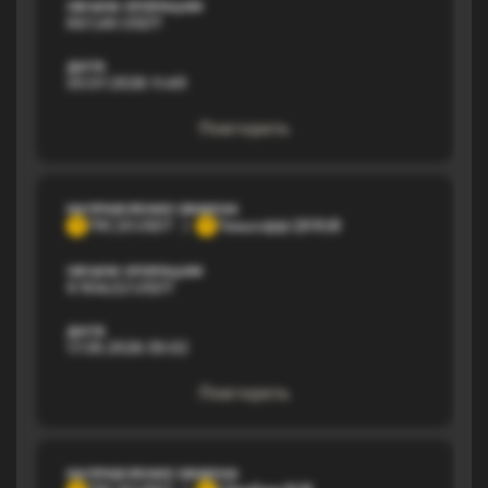
ОБЪЕМ ОПЕРАЦИИ
667,46 USDT
ДАТА
30.07.2026 11:49
Повторить
НАПРАВЛЕНИЕ ОБМЕНА
TRC20 USDT
Тинькофф QR RUB
T
Т
ОБЪЕМ ОПЕРАЦИИ
9 904,52 USDT
ДАТА
17.05.2026 05:02
Повторить
НАПРАВЛЕНИЕ ОБМЕНА