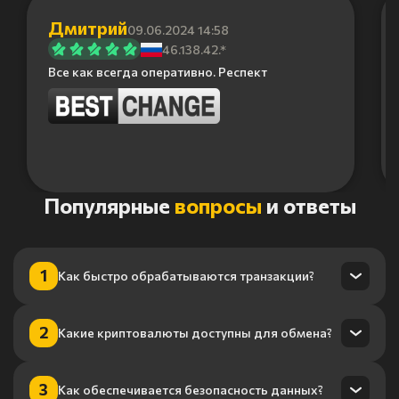
Дмитрий
09.06.2024 14:58
46.138.42.*
Все как всегда оперативно. Респект
Item
Популярные
вопросы
и ответы
1
of
6
1
Как быстро обрабатываются транзакции?
Транзакции обрабатываются в течение нескольких минут
2
Какие криптовалюты доступны для обмена?
благодаря нашему высокопроизводительному
процессингу.
Мы поддерживаем более 100 криптовалют, включая
3
Как обеспечивается безопасность данных?