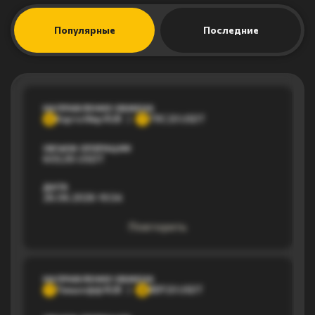
Популярные
Последние
НАПРАВЛЕНИЕ ОБМЕНА
Карта Мир RUB
TRC20 USDT
К
T
ОБЪЕМ ОПЕРАЦИИ
603,05 USDT
ДАТА
26.06.2026 19:34
Повторить
НАПРАВЛЕНИЕ ОБМЕНА
Тинькофф RUB
BEP20 USDT
Т
B