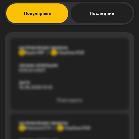
Популярные
Последние
НАПРАВЛЕНИЕ ОБМЕНА
Ripple XRP
Сбербанк RUB
R
С
ОБЪЕМ ОПЕРАЦИИ
639,02 USDT
ДАТА
16.06.2026 01:15
Повторить
НАПРАВЛЕНИЕ ОБМЕНА
Ethereum ETH
Сбербанк RUB
E
С