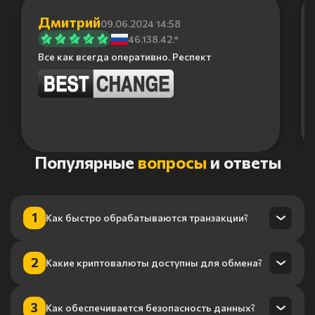
Дмитрий
09.06.2024 14:58
46.138.42.*
Все как всегда оперативно. Респект
Item
Популярные
вопросы
и ответы
1
of
6
1
Как быстро обрабатываются транзакции?
Транзакции обрабатываются в течение нескольких минут
2
Какие криптовалюты доступны для обмена?
благодаря нашему высокопроизводительному
процессингу.
Мы поддерживаем более 100 криптовалют, включая
3
Как обеспечивается безопасность данных?