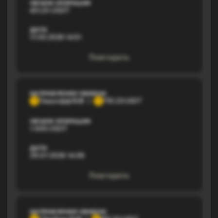
ОБЪЕМ ОПЕРАЦИИ
451,01 USDT
ДАТА
17.03.2026 14:51
Повторить
НАПРАВЛЕНИЕ ОБМЕНА
Тинькофф RUB
TRC20 USDT
Т
T
ОБЪЕМ ОПЕРАЦИИ
1 000 USDT
ДАТА
29.07.2026 14:06
Повторить
НАПРАВЛЕНИЕ ОБМЕНА