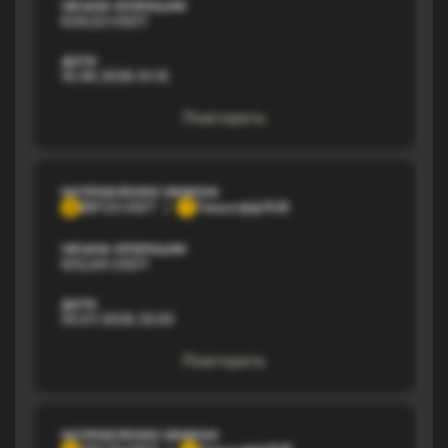
ОБЪЕМ ОПЕРАЦИИ
639,02 USDT
ДАТА
16.06.2026 01:15
Повторить
НАПРАВЛЕНИЕ ОБМЕНА
BEP20 USDT
Тинькофф RUB
B
Т
ОБЪЕМ ОПЕРАЦИИ
692,49 USDT
ДАТА
30.07.2026 23:03
Повторить
НАПРАВЛЕНИЕ ОБМЕНА