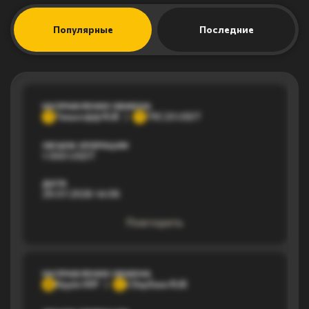
Популярные
Последние
НАПРАВЛЕНИЕ ОБМЕНА
Тинькофф RUB
TRC20 USDT
Т
T
ОБЪЕМ ОПЕРАЦИИ
1 000 USDT
ДАТА
29.07.2026 14:06
Повторить
НАПРАВЛЕНИЕ ОБМЕНА
Ripple XRP
Сбербанк RUB
R
С