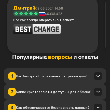
Дмитрий
09.06.2024 14:58
46.138.42.*
Все как всегда оперативно. Респект
Item
Популярные
вопросы
и ответы
1
of
6
1
Как быстро обрабатываются транзакции?
Транзакции обрабатываются в течение нескольких минут
2
Какие криптовалюты доступны для обмена?
благодаря нашему высокопроизводительному
процессингу.
Мы поддерживаем более 100 криптовалют, включая
3
Как обеспечивается безопасность данных?